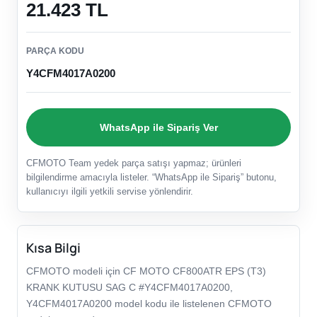
21.423 TL
PARÇA KODU
Y4CFM4017A0200
WhatsApp ile Sipariş Ver
CFMOTO Team yedek parça satışı yapmaz; ürünleri
bilgilendirme amacıyla listeler. “WhatsApp ile Sipariş” butonu,
kullanıcıyı ilgili yetkili servise yönlendirir.
Kısa Bilgi
CFMOTO modeli için CF MOTO CF800ATR EPS (T3)
KRANK KUTUSU SAG C #Y4CFM4017A0200,
Y4CFM4017A0200 model kodu ile listelenen CFMOTO