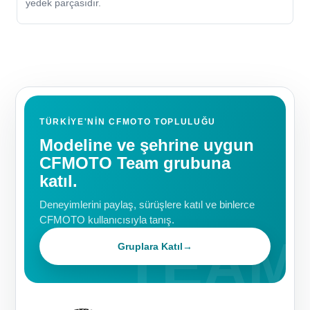
yedek parçasıdır.
TÜRKIYE'NIN CFMOTO TOPLULUĞU
Modeline ve şehrine uygun
CFMOTO Team grubuna
katıl.
Deneyimlerini paylaş, sürüşlere katıl ve binlerce
CFMOTO kullanıcısıyla tanış.
Gruplara Katıl
→