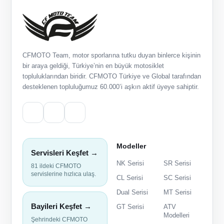
CFMOTO Team, motor sporlarına tutku duyan binlerce kişinin
bir araya geldiği, Türkiye’nin en büyük motosiklet
topluluklarından biridir. CFMOTO Türkiye ve Global tarafından
desteklenen topluluğumuz 60.000’i aşkın aktif üyeye sahiptir.
Modeller
Servisleri Keşfet →
NK Serisi
SR Serisi
81 ildeki CFMOTO
servislerine hızlıca ulaş.
CL Serisi
SC Serisi
Dual Serisi
MT Serisi
Bayileri Keşfet →
GT Serisi
ATV
Modelleri
Şehrindeki CFMOTO