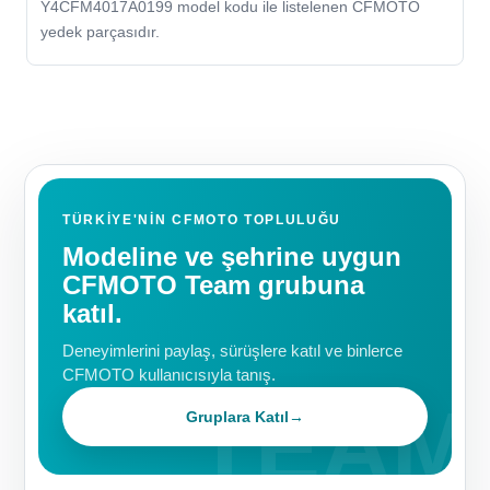
Y4CFM4017A0199 model kodu ile listelenen CFMOTO
yedek parçasıdır.
TÜRKIYE'NIN CFMOTO TOPLULUĞU
Modeline ve şehrine uygun
CFMOTO Team grubuna
katıl.
Deneyimlerini paylaş, sürüşlere katıl ve binlerce
CFMOTO kullanıcısıyla tanış.
Gruplara Katıl
→