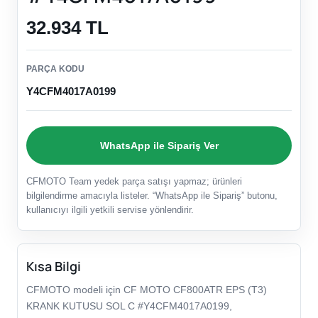
32.934 TL
PARÇA KODU
Y4CFM4017A0199
WhatsApp ile Sipariş Ver
CFMOTO Team yedek parça satışı yapmaz; ürünleri
bilgilendirme amacıyla listeler. “WhatsApp ile Sipariş” butonu,
kullanıcıyı ilgili yetkili servise yönlendirir.
Kısa Bilgi
CFMOTO modeli için CF MOTO CF800ATR EPS (T3)
KRANK KUTUSU SOL C #Y4CFM4017A0199,