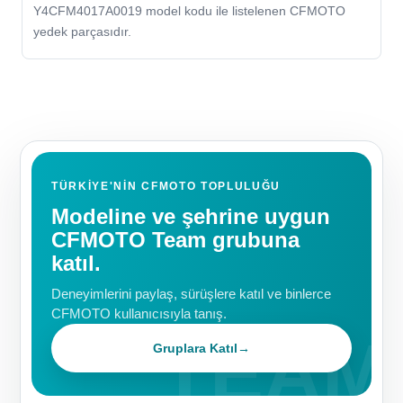
Y4CFM4017A0019 model kodu ile listelenen CFMOTO
yedek parçasıdır.
TÜRKIYE'NIN CFMOTO TOPLULUĞU
Modeline ve şehrine uygun
CFMOTO Team grubuna
katıl.
Deneyimlerini paylaş, sürüşlere katıl ve binlerce
CFMOTO kullanıcısıyla tanış.
Gruplara Katıl
→