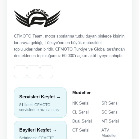
CFMOTO Team, motor sporlarına tutku duyan binlerce kişinin
bir araya geldiği, Türkiye’nin en büyük motosiklet
topluluklarından biridir. CFMOTO Türkiye ve Global tarafından
desteklenen topluluğumuz 60.000’i aşkın aktif üyeye sahiptir.
Modeller
Servisleri Keşfet →
NK Serisi
SR Serisi
81 ildeki CFMOTO
servislerine hızlıca ulaş.
CL Serisi
SC Serisi
Dual Serisi
MT Serisi
Bayileri Keşfet →
GT Serisi
ATV
Modelleri
Şehrindeki CFMOTO