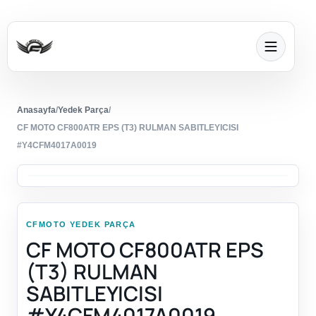
Anasayfa
/
Yedek Parça
/
CF MOTO CF800ATR EPS (T3) RULMAN SABITLEYICISI
#Y4CFM4017A0019
CFMOTO YEDEK PARÇA
CF MOTO CF800ATR EPS
(T3) RULMAN
SABITLEYICISI
#Y4CFM4017A0019