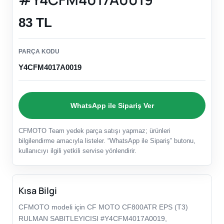
83 TL
PARÇA KODU
Y4CFM4017A0019
WhatsApp ile Sipariş Ver
CFMOTO Team yedek parça satışı yapmaz; ürünleri
bilgilendirme amacıyla listeler. “WhatsApp ile Sipariş” butonu,
kullanıcıyı ilgili yetkili servise yönlendirir.
Kısa Bilgi
CFMOTO modeli için CF MOTO CF800ATR EPS (T3)
RULMAN SABITLEYICISI #Y4CFM4017A0019,