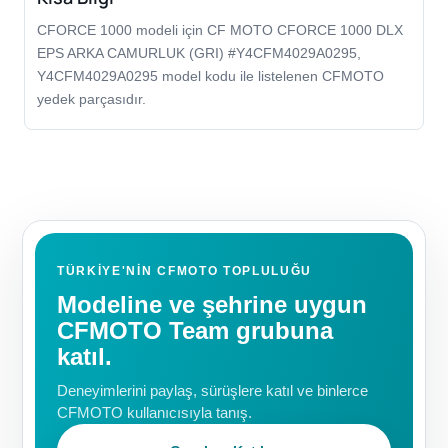
CFORCE 1000 modeli için CF MOTO CFORCE 1000 DLX
EPS ARKA CAMURLUK (GRI) #Y4CFM4029A0295,
Y4CFM4029A0295 model kodu ile listelenen CFMOTO
yedek parçasıdır.
TÜRKIYE'NIN CFMOTO TOPLULUĞU
Modeline ve şehrine uygun
CFMOTO Team grubuna
katıl.
Deneyimlerini paylaş, sürüşlere katıl ve binlerce
CFMOTO kullanıcısıyla tanış.