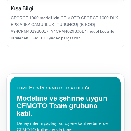
Kısa Bilgi
CFORCE 1000 modeli için CF MOTO CFORCE 1000 DLX
EPS ARKA CAMURLUK (TURUNCU) (B-KOD)
#Y4CFM4029B0017, Y4CFM4029B0017 model kodu ile
listelenen CFMOTO yedek parçasıdır.
TÜRKIYE'NIN CFMOTO TOPLULUĞU
Modeline ve şehrine uygun
CFMOTO Team grubuna
katıl.
Deneyimlerini paylaş, sürüşlere katıl ve binlerce
CFMOTO kullanıcısıyla tanış.