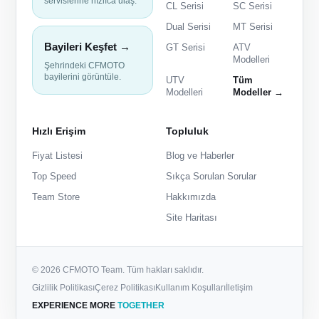
servislerine hızlıca ulaş.
CL Serisi
SC Serisi
Dual Serisi
MT Serisi
Bayileri Keşfet →
GT Serisi
ATV
Modelleri
Şehrindeki CFMOTO
bayilerini görüntüle.
UTV
Tüm
Modelleri
Modeller →
Hızlı Erişim
Topluluk
Fiyat Listesi
Blog ve Haberler
Top Speed
Sıkça Sorulan Sorular
Team Store
Hakkımızda
Site Haritası
© 2026 CFMOTO Team. Tüm hakları saklıdır.
Gizlilik Politikası
Çerez Politikası
Kullanım Koşulları
İletişim
EXPERIENCE MORE
TOGETHER