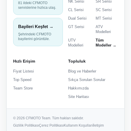
NK Serisi
SR Serisi
81 ildeki CFMOTO
servislerine hızlıca ulaş.
CL Serisi
SC Serisi
Dual Serisi
MT Serisi
Bayileri Keşfet →
GT Serisi
ATV
Modelleri
Şehrindeki CFMOTO
bayilerini görüntüle.
UTV
Tüm
Modelleri
Modeller →
Hızlı Erişim
Topluluk
Fiyat Listesi
Blog ve Haberler
Top Speed
Sıkça Sorulan Sorular
Team Store
Hakkımızda
Site Haritası
© 2026 CFMOTO Team. Tüm hakları saklıdır.
Gizlilik Politikası
Çerez Politikası
Kullanım Koşulları
İletişim