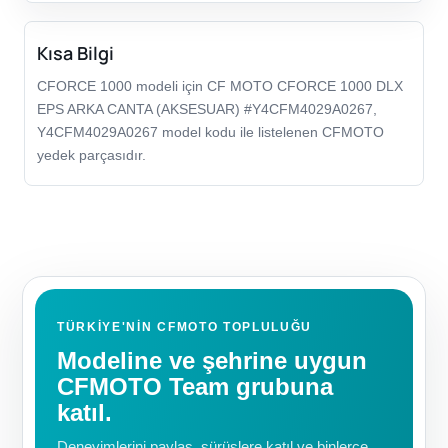
Kısa Bilgi
CFORCE 1000 modeli için CF MOTO CFORCE 1000 DLX
EPS ARKA CANTA (AKSESUAR) #Y4CFM4029A0267,
Y4CFM4029A0267 model kodu ile listelenen CFMOTO
yedek parçasıdır.
TÜRKIYE'NIN CFMOTO TOPLULUĞU
Modeline ve şehrine uygun
CFMOTO Team grubuna
katıl.
Deneyimlerini paylaş, sürüşlere katıl ve binlerce