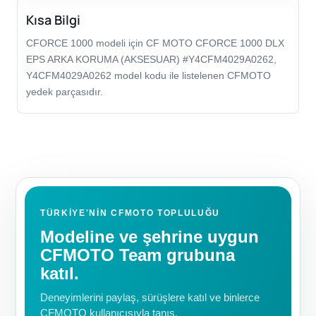
Kısa Bilgi
CFORCE 1000 modeli için CF MOTO CFORCE 1000 DLX
EPS ARKA KORUMA (AKSESUAR) #Y4CFM4029A0262,
Y4CFM4029A0262 model kodu ile listelenen CFMOTO
yedek parçasıdır.
TÜRKIYE'NIN CFMOTO TOPLULUĞU
Modeline ve şehrine uygun
CFMOTO Team grubuna
katıl.
Deneyimlerini paylaş, sürüşlere katıl ve binlerce
CFMOTO kullanıcısıyla tanış.