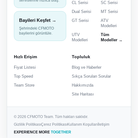
servislerine hızlıca ulaş.
CL Serisi
SC Serisi
Dual Serisi
MT Serisi
Bayileri Keşfet →
GT Serisi
ATV
Modelleri
Şehrindeki CFMOTO
bayilerini görüntüle.
UTV
Tüm
Modelleri
Modeller →
Hızlı Erişim
Topluluk
Fiyat Listesi
Blog ve Haberler
Top Speed
Sıkça Sorulan Sorular
Team Store
Hakkımızda
Site Haritası
© 2026 CFMOTO Team. Tüm hakları saklıdır.
Gizlilik Politikası
Çerez Politikası
Kullanım Koşulları
İletişim
EXPERIENCE MORE
TOGETHER