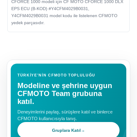
CFORCE 1000 modeli için CF MOTO CFORCE 1000 DLX
EPS ECU (B-KOD) #Y4CFM4029B0031,
Y4CFM4029B0031 model kodu ile listelenen CFMOTO
yedek parçasıdır.
TÜRKIYE'NIN CFMOTO TOPLULUĞU
Modeline ve şehrine uygun
CFMOTO Team grubuna
katıl.
Deneyimlerini paylaş, sürüşlere katıl ve binlerce
CFMOTO kullanıcısıyla tanış.
Gruplara Katıl
→