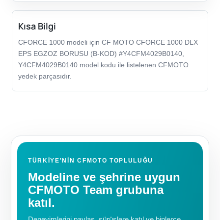
Kısa Bilgi
CFORCE 1000 modeli için CF MOTO CFORCE 1000 DLX
EPS EGZOZ BORUSU (B-KOD) #Y4CFM4029B0140,
Y4CFM4029B0140 model kodu ile listelenen CFMOTO
yedek parçasıdır.
TÜRKIYE'NIN CFMOTO TOPLULUĞU
Modeline ve şehrine uygun
CFMOTO Team grubuna
katıl.
Deneyimlerini paylaş, sürüşlere katıl ve binlerce