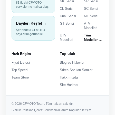
NK Serisi
SR Serisi
81 ildeki CFMOTO
servislerine hızlıca ulaş.
CL Serisi
SC Serisi
Dual Serisi
MT Serisi
Bayileri Keşfet →
GT Serisi
ATV
Modelleri
Şehrindeki CFMOTO
bayilerini görüntüle.
UTV
Tüm
Modelleri
Modeller →
Hızlı Erişim
Topluluk
Fiyat Listesi
Blog ve Haberler
Top Speed
Sıkça Sorulan Sorular
Team Store
Hakkımızda
Site Haritası
© 2026 CFMOTO Team. Tüm hakları saklıdır.
Gizlilik Politikası
Çerez Politikası
Kullanım Koşulları
İletişim