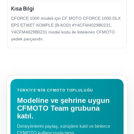
Kısa Bilgi
CFORCE 1000 modeli için CF MOTO CFORCE 1000 DLX
EPS ETIKET KOMPLE (B-KOD) #Y4CFM4029B0231,
Y4CFM4029B0231 model kodu ile listelenen CFMOTO
yedek parçasıdır.
TÜRKIYE'NIN CFMOTO TOPLULUĞU
Modeline ve şehrine uygun
CFMOTO Team grubuna
katıl.
Deneyimlerini paylaş, sürüşlere katıl ve binlerce
CFMOTO kullanıcısıyla tanış.