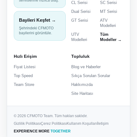
servislerine hızlıca ulaş.
CL Serisi
SC Serisi
Dual Serisi
MT Serisi
Bayileri Keşfet →
GT Serisi
ATV
Modelleri
Şehrindeki CFMOTO
bayilerini görüntüle.
UTV
Tüm
Modelleri
Modeller →
Hızlı Erişim
Topluluk
Fiyat Listesi
Blog ve Haberler
Top Speed
Sıkça Sorulan Sorular
Team Store
Hakkımızda
Site Haritası
© 2026 CFMOTO Team. Tüm hakları saklıdır.
Gizlilik Politikası
Çerez Politikası
Kullanım Koşulları
İletişim
EXPERIENCE MORE
TOGETHER