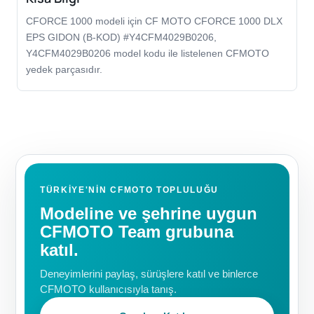
CFORCE 1000 modeli için CF MOTO CFORCE 1000 DLX
EPS GIDON (B-KOD) #Y4CFM4029B0206,
Y4CFM4029B0206 model kodu ile listelenen CFMOTO
yedek parçasıdır.
TÜRKIYE'NIN CFMOTO TOPLULUĞU
Modeline ve şehrine uygun
CFMOTO Team grubuna
katıl.
Deneyimlerini paylaş, sürüşlere katıl ve binlerce
CFMOTO kullanıcısıyla tanış.