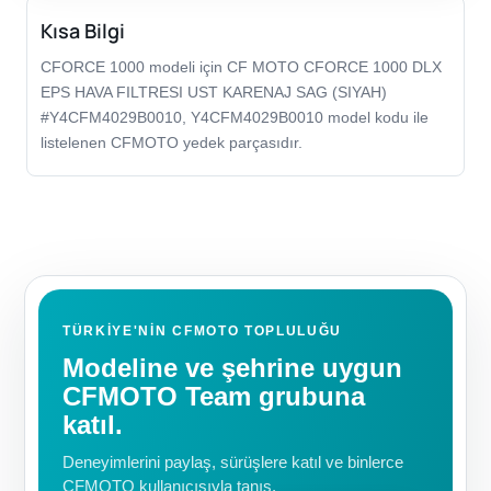
Kısa Bilgi
CFORCE 1000 modeli için CF MOTO CFORCE 1000 DLX
EPS HAVA FILTRESI UST KARENAJ SAG (SIYAH)
#Y4CFM4029B0010, Y4CFM4029B0010 model kodu ile
listelenen CFMOTO yedek parçasıdır.
TÜRKIYE'NIN CFMOTO TOPLULUĞU
Modeline ve şehrine uygun
CFMOTO Team grubuna
katıl.
Deneyimlerini paylaş, sürüşlere katıl ve binlerce
CFMOTO kullanıcısıyla tanış.