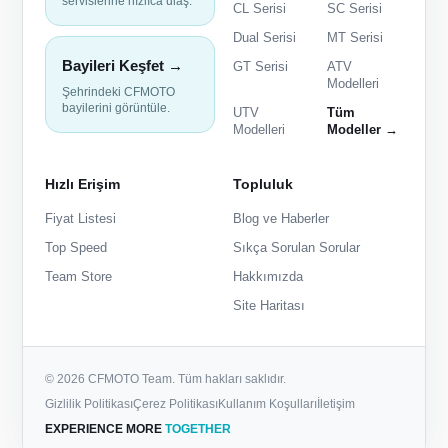
servislerine hızlıca ulaş.
CL Serisi
SC Serisi
Dual Serisi
MT Serisi
Bayileri Keşfet →
GT Serisi
ATV
Modelleri
Şehrindeki CFMOTO
bayilerini görüntüle.
UTV
Tüm
Modelleri
Modeller →
Hızlı Erişim
Topluluk
Fiyat Listesi
Blog ve Haberler
Top Speed
Sıkça Sorulan Sorular
Team Store
Hakkımızda
Site Haritası
© 2026 CFMOTO Team. Tüm hakları saklıdır.
Gizlilik Politikası
Çerez Politikası
Kullanım Koşulları
İletişim
EXPERIENCE MORE
TOGETHER