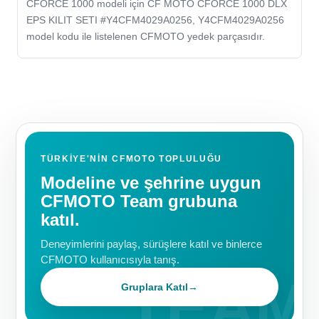
CFORCE 1000 modeli için CF MOTO CFORCE 1000 DLX
EPS KILIT SETI #Y4CFM4029A0256, Y4CFM4029A0256
model kodu ile listelenen CFMOTO yedek parçasıdır.
TÜRKIYE'NIN CFMOTO TOPLULUĞU
Modeline ve şehrine uygun
CFMOTO Team grubuna
katıl.
Deneyimlerini paylaş, sürüşlere katıl ve binlerce
CFMOTO kullanıcısıyla tanış.
Gruplara Katıl
→