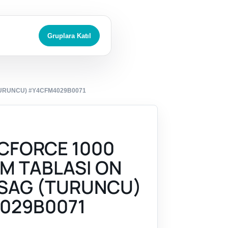
Gruplara Katıl
TURUNCU) #Y4CFM4029B0071
CFORCE 1000
KM TABLASI ON
SAG (TURUNCU)
029B0071