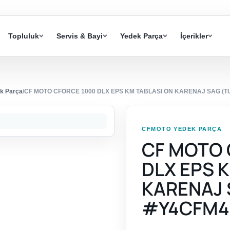
Topluluk
Servis & Bayi
Yedek Parça
İçerikler
k Parça
/
CF MOTO CFORCE 1000 DLX EPS KM TABLASI ON KARENAJ SAG (
CFMOTO YEDEK PARÇA
CF MOTO 
DLX EPS 
KARENAJ 
#Y4CFM4