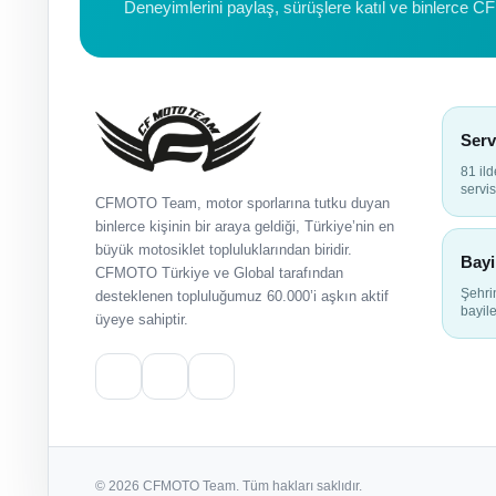
Deneyimlerini paylaş, sürüşlere katıl ve binlerce C
Serv
81 il
servis
CFMOTO Team, motor sporlarına tutku duyan
binlerce kişinin bir araya geldiği, Türkiye’nin en
büyük motosiklet topluluklarından biridir.
Bayi
CFMOTO Türkiye ve Global tarafından
Şehr
desteklenen topluluğumuz 60.000’i aşkın aktif
bayile
üyeye sahiptir.
© 2026 CFMOTO Team. Tüm hakları saklıdır.