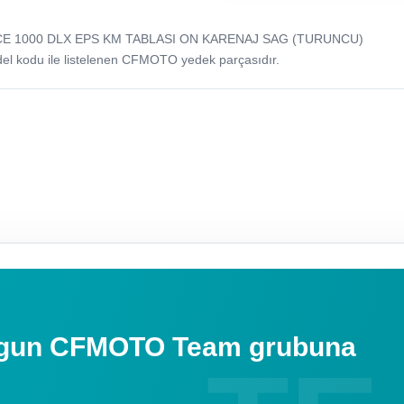
CE 1000 DLX EPS KM TABLASI ON KARENAJ SAG (TURUNCU)
odu ile listelenen CFMOTO yedek parçasıdır.
uygun CFMOTO Team grubuna