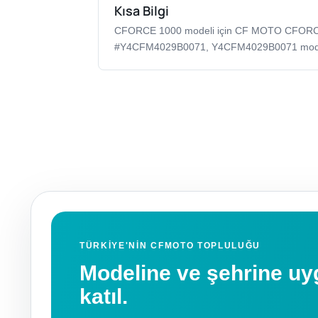
Kısa Bilgi
CFORCE 1000 modeli için CF MOTO CFOR
#Y4CFM4029B0071, Y4CFM4029B0071 model k
TÜRKIYE'NIN CFMOTO TOPLULUĞU
Modeline ve şehrine 
katıl.