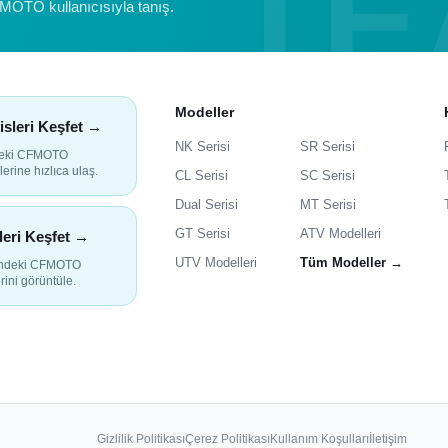
FMOTO kullanıcısıyla tanış.
Modeller
isleri Keşfet →
NK Serisi
SR Serisi
deki CFMOTO
lerine hızlıca ulaş.
CL Serisi
SC Serisi
Dual Serisi
MT Serisi
GT Serisi
ATV Modelleri
leri Keşfet →
UTV Modelleri
Tüm Modeller →
indeki CFMOTO
rini görüntüle.
Gizlilik Politikası
Çerez Politikası
Kullanım Koşulları
İletişim