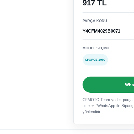
917 TL
PARÇA KODU
Y4CFM4029B0071
MODEL SEÇIMI
CFORCE 1000
What
CFMOTO Team yedek parça sat
listeler. “WhatsApp ile Sipariş”
yönlendirir.