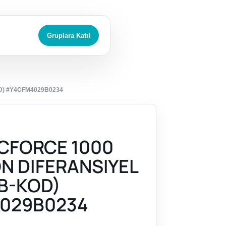
Gruplara Katıl
D) #Y4CFM4029B0234
CFORCE 1000
ON DIFERANSIYEL
B-KOD)
029B0234