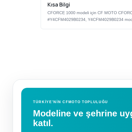
Kısa Bilgi
CFORCE 1000 modeli için CF MOTO CFOR
#Y4CFM4029B0234, Y4CFM4029B0234 model k
TÜRKIYE'NIN CFMOTO TOPLULUĞU
Modeline ve şehrine 
katıl.