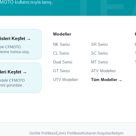
FMOTO kullanıcısıyla tanış.
Modeller
isleri Keşfet →
NK Serisi
SR Serisi
deki CFMOTO
lerine hızlıca ulaş.
CL Serisi
SC Serisi
Dual Serisi
MT Serisi
GT Serisi
ATV Modelleri
leri Keşfet →
UTV Modelleri
Tüm Modeller →
indeki CFMOTO
rini görüntüle.
Gizlilik Politikası
Çerez Politikası
Kullanım Koşulları
İletişim