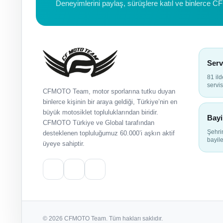
Deneyimlerini paylaş, sürüşlere katıl ve binlerce C
Serv
81 il
servis
CFMOTO Team, motor sporlarına tutku duyan
binlerce kişinin bir araya geldiği, Türkiye’nin en
büyük motosiklet topluluklarından biridir.
Bayi
CFMOTO Türkiye ve Global tarafından
Şehr
desteklenen topluluğumuz 60.000’i aşkın aktif
bayile
üyeye sahiptir.
© 2026 CFMOTO Team. Tüm hakları saklıdır.