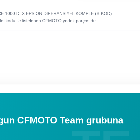
CE 1000 DLX EPS ON DIFERANSIYEL KOMPLE (B-KOD)
odu ile listelenen CFMOTO yedek parçasıdır.
uygun CFMOTO Team grubuna