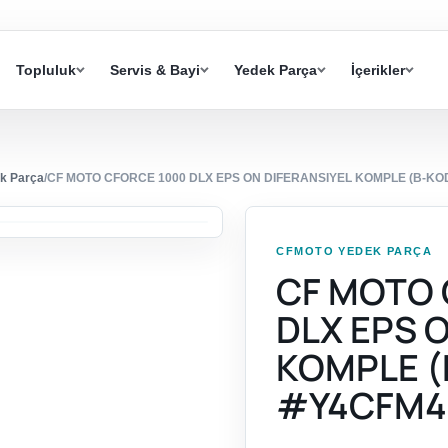
Topluluk
Servis & Bayi
Yedek Parça
İçerikler
k Parça
/
CF MOTO CFORCE 1000 DLX EPS ON DIFERANSIYEL KOMPLE (B-KO
CFMOTO YEDEK PARÇA
CF MOTO 
DLX EPS 
KOMPLE (
#Y4CFM4