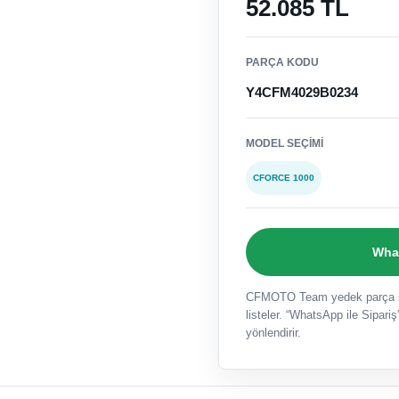
52.085 TL
PARÇA KODU
Y4CFM4029B0234
MODEL SEÇIMI
CFORCE 1000
What
CFMOTO Team yedek parça sat
listeler. “WhatsApp ile Sipariş”
yönlendirir.