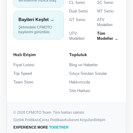
servislerine hızlıca ulaş.
CL Serisi
SC Serisi
Dual Serisi
MT Serisi
Bayileri Keşfet →
GT Serisi
ATV
Modelleri
Şehrindeki CFMOTO
bayilerini görüntüle.
UTV
Tüm
Modelleri
Modeller →
Hızlı Erişim
Topluluk
Fiyat Listesi
Blog ve Haberler
Top Speed
Sıkça Sorulan Sorular
Team Store
Hakkımızda
Site Haritası
© 2026 CFMOTO Team. Tüm hakları saklıdır.
Gizlilik Politikası
Çerez Politikası
Kullanım Koşulları
İletişim
EXPERIENCE MORE
TOGETHER