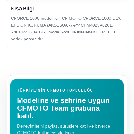
Kısa Bilgi
CFORCE 1000 modeli için CF MOTO CFORCE 1000 DLX
EPS ON KORUMA (AKSESUAR) #Y4CFM4029A0261,
Y4CFM4029A0261 model kodu ile listelenen CFMOTO
yedek parçasıdır.
TÜRKIYE'NIN CFMOTO TOPLULUĞU
Modeline ve şehrine uygun
CFMOTO Team grubuna
katıl.
Deneyimlerini paylaş, sürüşlere katıl ve binlerce
CFMOTO kullanıcısıyla tanış.