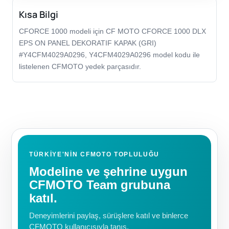
Kısa Bilgi
CFORCE 1000 modeli için CF MOTO CFORCE 1000 DLX
EPS ON PANEL DEKORATIF KAPAK (GRI)
#Y4CFM4029A0296, Y4CFM4029A0296 model kodu ile
listelenen CFMOTO yedek parçasıdır.
TÜRKIYE'NIN CFMOTO TOPLULUĞU
Modeline ve şehrine uygun
CFMOTO Team grubuna
katıl.
Deneyimlerini paylaş, sürüşlere katıl ve binlerce
CFMOTO kullanıcısıyla tanış.