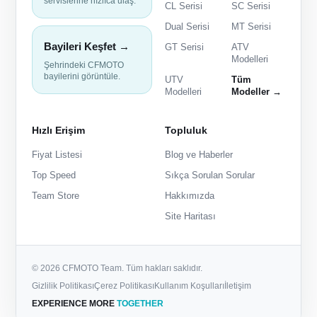
servislerine hızlıca ulaş.
CL Serisi
SC Serisi
Dual Serisi
MT Serisi
Bayileri Keşfet →
GT Serisi
ATV
Modelleri
Şehrindeki CFMOTO
bayilerini görüntüle.
UTV
Tüm
Modelleri
Modeller →
Hızlı Erişim
Topluluk
Fiyat Listesi
Blog ve Haberler
Top Speed
Sıkça Sorulan Sorular
Team Store
Hakkımızda
Site Haritası
© 2026 CFMOTO Team. Tüm hakları saklıdır.
Gizlilik Politikası
Çerez Politikası
Kullanım Koşulları
İletişim
EXPERIENCE MORE
TOGETHER