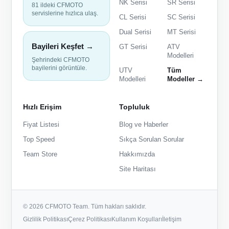
NK Serisi
SR Serisi
81 ildeki CFMOTO
servislerine hızlıca ulaş.
CL Serisi
SC Serisi
Dual Serisi
MT Serisi
Bayileri Keşfet →
GT Serisi
ATV
Modelleri
Şehrindeki CFMOTO
bayilerini görüntüle.
UTV
Tüm
Modelleri
Modeller →
Hızlı Erişim
Topluluk
Fiyat Listesi
Blog ve Haberler
Top Speed
Sıkça Sorulan Sorular
Team Store
Hakkımızda
Site Haritası
© 2026 CFMOTO Team. Tüm hakları saklıdır.
Gizlilik Politikası
Çerez Politikası
Kullanım Koşulları
İletişim