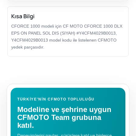
Kısa Bilgi
CFORCE 1000 modeli için CF MOTO CFORCE 1000 DLX
EPS ON PANEL SOL DIS (SIYAH) #Y4CFM4029B0013,
Y4CFM4029B0013 model kodu ile listelenen CFMOTO
yedek parçasıdır.
TÜRKIYE'NIN CFMOTO TOPLULUĞU
Modeline ve şehrine uygun
CFMOTO Team grubuna
katıl.
Deneyimlerini paylaş, sürüşlere katıl ve binlerce