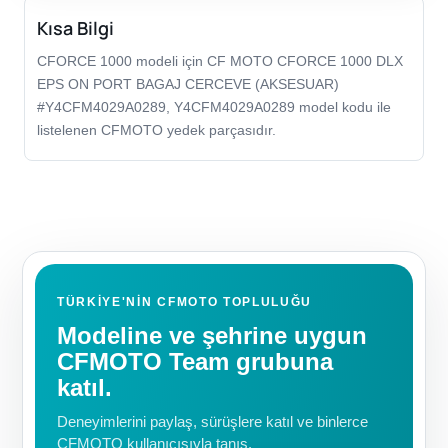
Kısa Bilgi
CFORCE 1000 modeli için CF MOTO CFORCE 1000 DLX
EPS ON PORT BAGAJ CERCEVE (AKSESUAR)
#Y4CFM4029A0289, Y4CFM4029A0289 model kodu ile
listelenen CFMOTO yedek parçasıdır.
TÜRKIYE'NIN CFMOTO TOPLULUĞU
Modeline ve şehrine uygun
CFMOTO Team grubuna
katıl.
Deneyimlerini paylaş, sürüşlere katıl ve binlerce
CFMOTO kullanıcısıyla tanış.