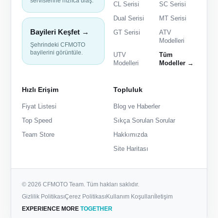
servislerine hızlıca ulaş.
CL Serisi
SC Serisi
Dual Serisi
MT Serisi
Bayileri Keşfet →
GT Serisi
ATV
Modelleri
Şehrindeki CFMOTO
bayilerini görüntüle.
UTV
Tüm
Modelleri
Modeller →
Hızlı Erişim
Topluluk
Fiyat Listesi
Blog ve Haberler
Top Speed
Sıkça Sorulan Sorular
Team Store
Hakkımızda
Site Haritası
© 2026 CFMOTO Team. Tüm hakları saklıdır.
Gizlilik Politikası
Çerez Politikası
Kullanım Koşulları
İletişim
EXPERIENCE MORE
TOGETHER