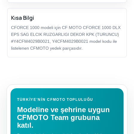
Kısa Bilgi
CFORCE 1000 modeli için CF MOTO CFORCE 1000 DLX
EPS SAG ELCIK RUZGARLIGI DEKOR KPK (TURUNCU)
#Y4CFM4029B0021, Y4CFM4029B0021 model kodu ile
listelenen CFMOTO yedek parçasıdır.
TÜRKIYE'NIN CFMOTO TOPLULUĞU
Modeline ve şehrine uygun
CFMOTO Team grubuna
katıl.