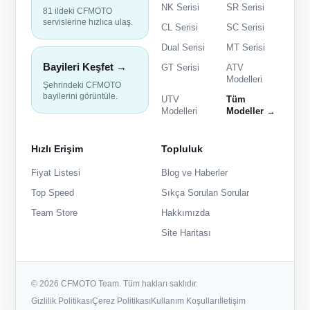
NK Serisi
SR Serisi
81 ildeki CFMOTO
servislerine hızlıca ulaş.
CL Serisi
SC Serisi
Dual Serisi
MT Serisi
Bayileri Keşfet →
GT Serisi
ATV
Modelleri
Şehrindeki CFMOTO
bayilerini görüntüle.
UTV
Tüm
Modelleri
Modeller →
Hızlı Erişim
Topluluk
Fiyat Listesi
Blog ve Haberler
Top Speed
Sıkça Sorulan Sorular
Team Store
Hakkımızda
Site Haritası
© 2026 CFMOTO Team. Tüm hakları saklıdır.
Gizlilik Politikası
Çerez Politikası
Kullanım Koşulları
İletişim