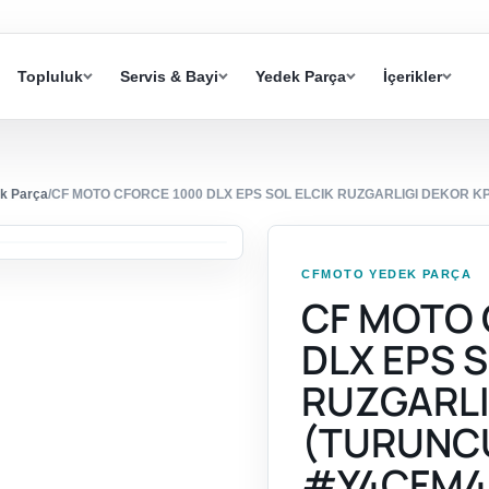
Topluluk
Servis & Bayi
Yedek Parça
İçerikler
k Parça
/
CF MOTO CFORCE 1000 DLX EPS SOL ELCIK RUZGARLIGI DEKOR K
CFMOTO YEDEK PARÇA
CF MOTO 
DLX EPS S
RUZGARLI
(TURUNC
#Y4CFM4