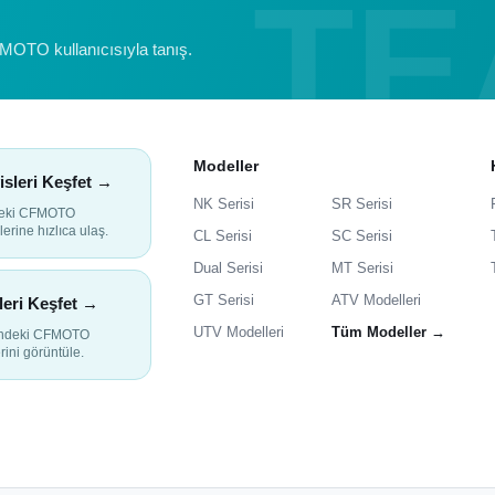
FMOTO kullanıcısıyla tanış.
Modeller
isleri Keşfet →
NK Serisi
SR Serisi
deki CFMOTO
lerine hızlıca ulaş.
CL Serisi
SC Serisi
Dual Serisi
MT Serisi
GT Serisi
ATV Modelleri
leri Keşfet →
UTV Modelleri
Tüm Modeller →
indeki CFMOTO
rini görüntüle.