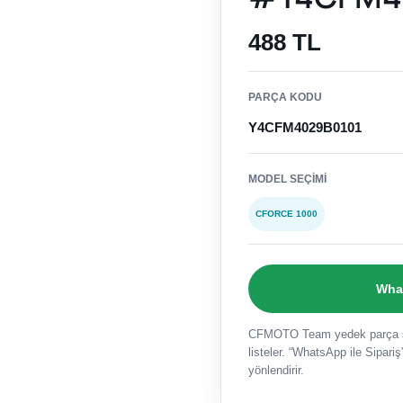
488 TL
PARÇA KODU
Y4CFM4029B0101
MODEL SEÇIMI
CFORCE 1000
What
CFMOTO Team yedek parça sat
listeler. “WhatsApp ile Sipariş”
yönlendirir.