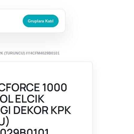
Gruplara Katıl
PK (TURUNCU) #Y4CFM4029B0101
CFORCE 1000
OL ELCIK
GI DEKOR KPK
U)
029B0101