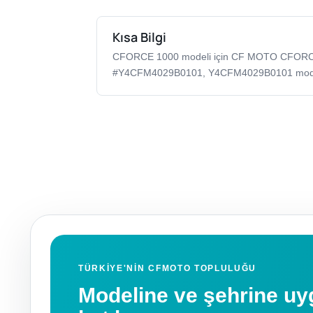
Kısa Bilgi
CFORCE 1000 modeli için CF MOTO CFOR
#Y4CFM4029B0101, Y4CFM4029B0101 model k
TÜRKIYE'NIN CFMOTO TOPLULUĞU
Modeline ve şehrine 