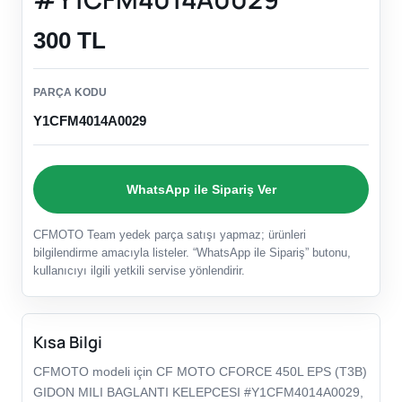
300 TL
PARÇA KODU
Y1CFM4014A0029
WhatsApp ile Sipariş Ver
CFMOTO Team yedek parça satışı yapmaz; ürünleri
bilgilendirme amacıyla listeler. “WhatsApp ile Sipariş” butonu,
kullanıcıyı ilgili yetkili servise yönlendirir.
Kısa Bilgi
CFMOTO modeli için CF MOTO CFORCE 450L EPS (T3B)
GIDON MILI BAGLANTI KELEPCESI #Y1CFM4014A0029,