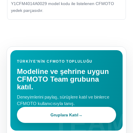
Y1CFM4014A0029 model kodu ile listelenen CFMOTO
yedek parçasıdır.
TÜRKIYE'NIN CFMOTO TOPLULUĞU
Modeline ve şehrine uygun
CFMOTO Team grubuna
katıl.
Deneyimlerini paylaş, sürüşlere katıl ve binlerce
CFMOTO kullanıcısıyla tanış.
Gruplara Katıl
→