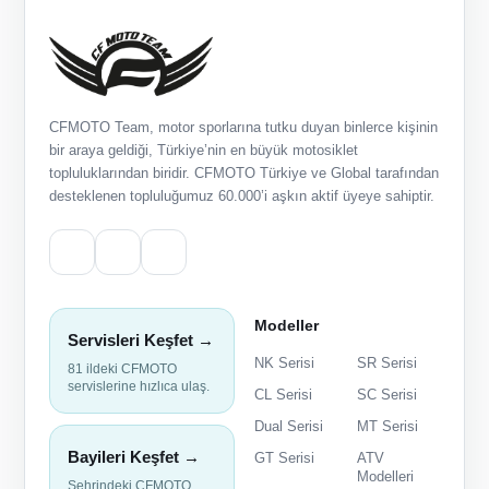
CFMOTO Team, motor sporlarına tutku duyan binlerce kişinin
bir araya geldiği, Türkiye’nin en büyük motosiklet
topluluklarından biridir. CFMOTO Türkiye ve Global tarafından
desteklenen topluluğumuz 60.000’i aşkın aktif üyeye sahiptir.
Modeller
Servisleri Keşfet →
NK Serisi
SR Serisi
81 ildeki CFMOTO
servislerine hızlıca ulaş.
CL Serisi
SC Serisi
Dual Serisi
MT Serisi
Bayileri Keşfet →
GT Serisi
ATV
Modelleri
Şehrindeki CFMOTO