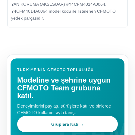
YAN KORUMA (AKSESUAR) #Y4CFM4014A0064,
Y4CFM4014A0064 model kodu ile listelenen CFMOTO
yedek parçasıdır.
TÜRKIYE'NIN CFMOTO TOPLULUĞU
Modeline ve şehrine uygun
CFMOTO Team grubuna
katıl.
Deneyimlerini paylaş, sürüşlere katıl ve binlerce
CFMOTO kullanıcısıyla tanış.
Gruplara Katıl
→