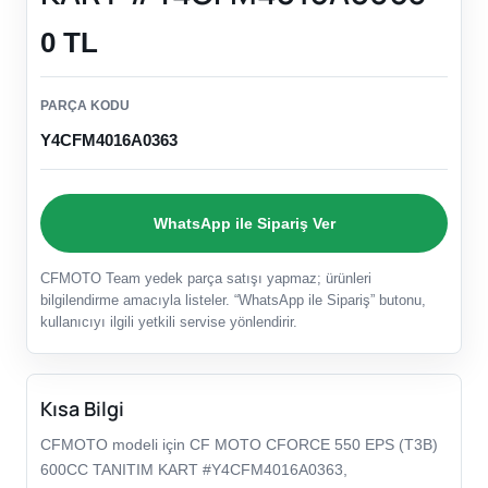
0 TL
PARÇA KODU
Y4CFM4016A0363
WhatsApp ile Sipariş Ver
CFMOTO Team yedek parça satışı yapmaz; ürünleri
bilgilendirme amacıyla listeler. “WhatsApp ile Sipariş” butonu,
kullanıcıyı ilgili yetkili servise yönlendirir.
Kısa Bilgi
CFMOTO modeli için CF MOTO CFORCE 550 EPS (T3B)
600CC TANITIM KART #Y4CFM4016A0363,