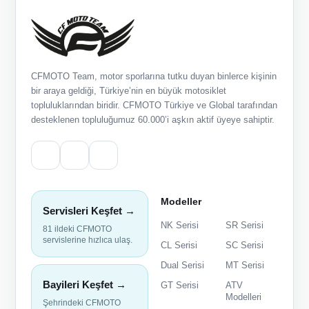
CFMOTO Team, motor sporlarına tutku duyan binlerce kişinin
bir araya geldiği, Türkiye’nin en büyük motosiklet
topluluklarından biridir. CFMOTO Türkiye ve Global tarafından
desteklenen topluluğumuz 60.000’i aşkın aktif üyeye sahiptir.
Modeller
Servisleri Keşfet →
NK Serisi
SR Serisi
81 ildeki CFMOTO
servislerine hızlıca ulaş.
CL Serisi
SC Serisi
Dual Serisi
MT Serisi
Bayileri Keşfet →
GT Serisi
ATV
Modelleri
Şehrindeki CFMOTO