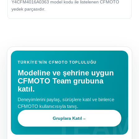
Y4CFM4016A0363 model kodu ile listelenen CFMOTO
yedek parçasıdır.
TÜRKIYE'NIN CFMOTO TOPLULUĞU
Modeline ve şehrine uygun
CFMOTO Team grubuna
katıl.
Deneyimlerini paylaş, sürüşlere katıl ve binlerce
CFMOTO kullanıcısıyla tanış.
Gruplara Katıl
→