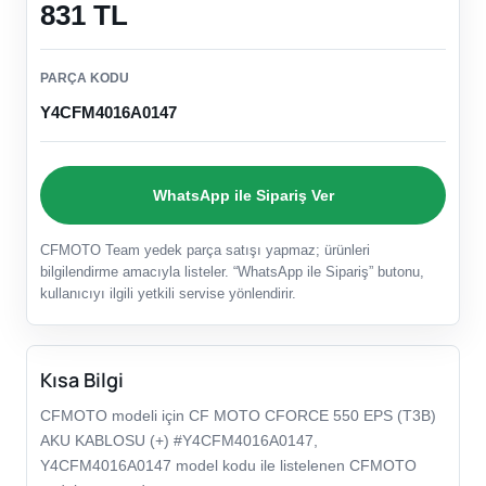
831 TL
PARÇA KODU
Y4CFM4016A0147
WhatsApp ile Sipariş Ver
CFMOTO Team yedek parça satışı yapmaz; ürünleri
bilgilendirme amacıyla listeler. “WhatsApp ile Sipariş” butonu,
kullanıcıyı ilgili yetkili servise yönlendirir.
Kısa Bilgi
CFMOTO modeli için CF MOTO CFORCE 550 EPS (T3B)
AKU KABLOSU (+) #Y4CFM4016A0147,
Y4CFM4016A0147 model kodu ile listelenen CFMOTO