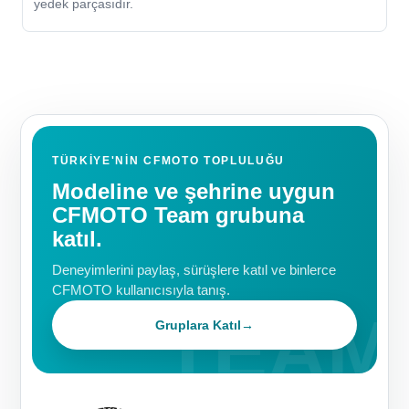
yedek parçasıdır.
TÜRKIYE'NIN CFMOTO TOPLULUĞU
Modeline ve şehrine uygun
CFMOTO Team grubuna
katıl.
Deneyimlerini paylaş, sürüşlere katıl ve binlerce
CFMOTO kullanıcısıyla tanış.
Gruplara Katıl
→