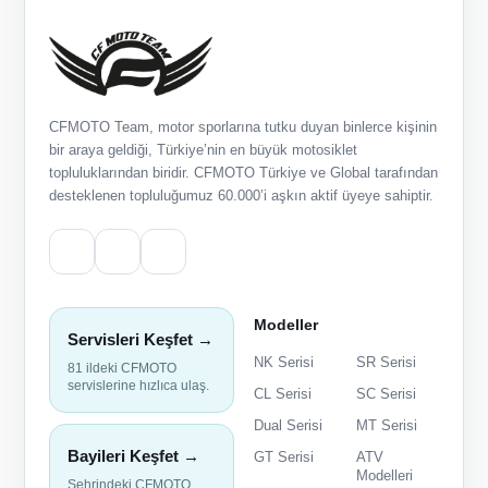
CFMOTO Team, motor sporlarına tutku duyan binlerce kişinin
bir araya geldiği, Türkiye’nin en büyük motosiklet
topluluklarından biridir. CFMOTO Türkiye ve Global tarafından
desteklenen topluluğumuz 60.000’i aşkın aktif üyeye sahiptir.
Modeller
Servisleri Keşfet →
NK Serisi
SR Serisi
81 ildeki CFMOTO
servislerine hızlıca ulaş.
CL Serisi
SC Serisi
Dual Serisi
MT Serisi
Bayileri Keşfet →
GT Serisi
ATV
Modelleri
Şehrindeki CFMOTO