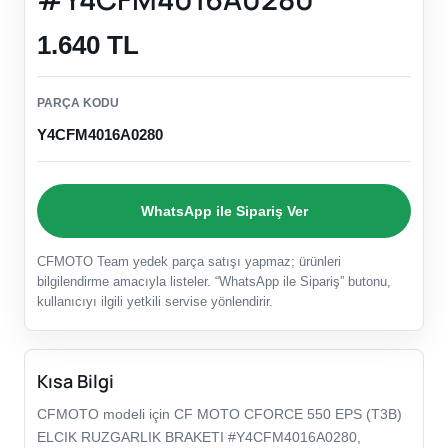
1.640 TL
PARÇA KODU
Y4CFM4016A0280
WhatsApp ile Sipariş Ver
CFMOTO Team yedek parça satışı yapmaz; ürünleri
bilgilendirme amacıyla listeler. “WhatsApp ile Sipariş” butonu,
kullanıcıyı ilgili yetkili servise yönlendirir.
Kısa Bilgi
CFMOTO modeli için CF MOTO CFORCE 550 EPS (T3B)
ELCIK RUZGARLIK BRAKETI #Y4CFM4016A0280,