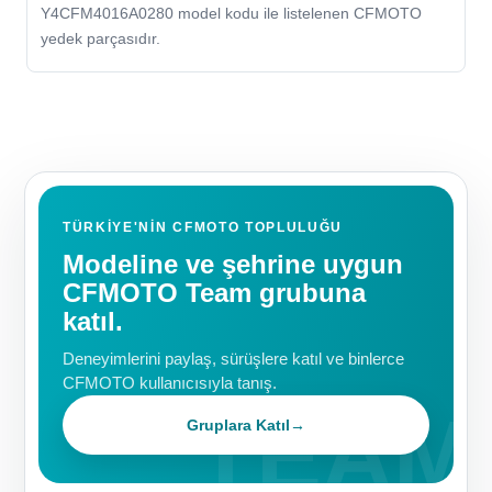
Y4CFM4016A0280 model kodu ile listelenen CFMOTO
yedek parçasıdır.
TÜRKIYE'NIN CFMOTO TOPLULUĞU
Modeline ve şehrine uygun
CFMOTO Team grubuna
katıl.
Deneyimlerini paylaş, sürüşlere katıl ve binlerce
CFMOTO kullanıcısıyla tanış.
Gruplara Katıl
→