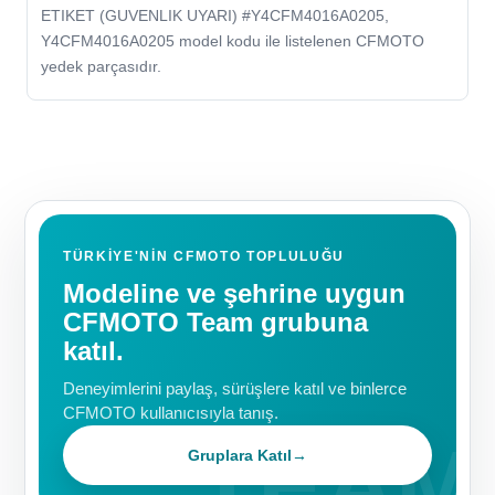
ETIKET (GUVENLIK UYARI) #Y4CFM4016A0205,
Y4CFM4016A0205 model kodu ile listelenen CFMOTO
yedek parçasıdır.
TÜRKIYE'NIN CFMOTO TOPLULUĞU
Modeline ve şehrine uygun
CFMOTO Team grubuna
katıl.
Deneyimlerini paylaş, sürüşlere katıl ve binlerce
CFMOTO kullanıcısıyla tanış.
Gruplara Katıl
→