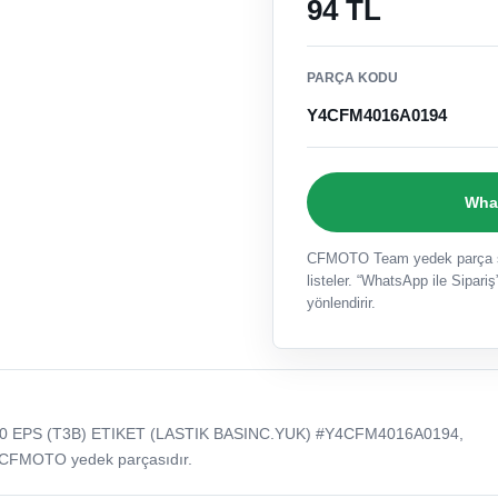
94 TL
PARÇA KODU
Y4CFM4016A0194
What
CFMOTO Team yedek parça sat
listeler. “WhatsApp ile Sipariş”
yönlendirir.
 EPS (T3B) ETIKET (LASTIK BASINC.YUK) #Y4CFM4016A0194,
 CFMOTO yedek parçasıdır.