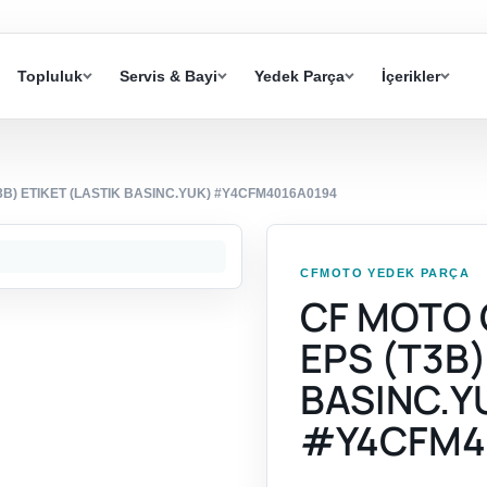
Topluluk
Servis & Bayi
Yedek Parça
İçerikler
3B) ETIKET (LASTIK BASINC.YUK) #Y4CFM4016A0194
CFMOTO YEDEK PARÇA
CF MOTO 
EPS (T3B)
BASINC.Y
#Y4CFM4