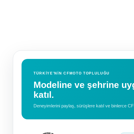
TÜRKIYE'NIN CFMOTO TOPLULUĞU
Modeline ve şehrine 
katıl.
Deneyimlerini paylaş, sürüşlere katıl ve binlerce C