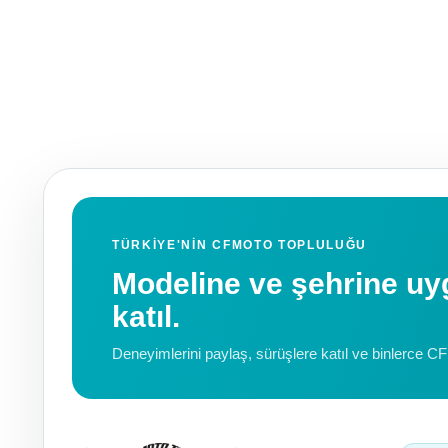
TÜRKIYE'NIN CFMOTO TOPLULUĞU
Modeline ve şehrine 
katıl.
Deneyimlerini paylaş, sürüşlere katıl ve binlerce C