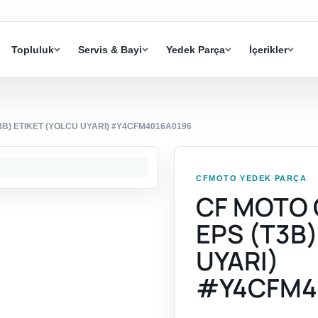
Topluluk
Servis & Bayi
Yedek Parça
İçerikler
3B) ETIKET (YOLCU UYARI) #Y4CFM4016A0196
CFMOTO YEDEK PARÇA
CF MOTO 
EPS (T3B)
UYARI)
#Y4CFM4