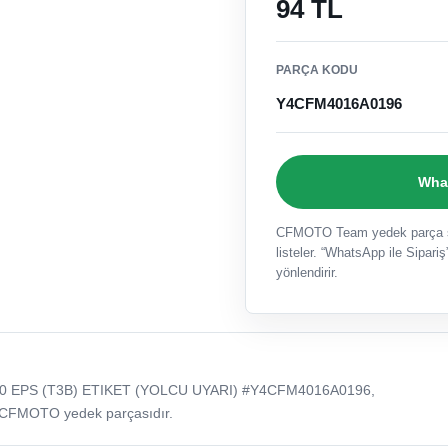
94 TL
PARÇA KODU
Y4CFM4016A0196
What
CFMOTO Team yedek parça sat
listeler. “WhatsApp ile Sipariş”
yönlendirir.
0 EPS (T3B) ETIKET (YOLCU UYARI) #Y4CFM4016A0196,
 CFMOTO yedek parçasıdır.