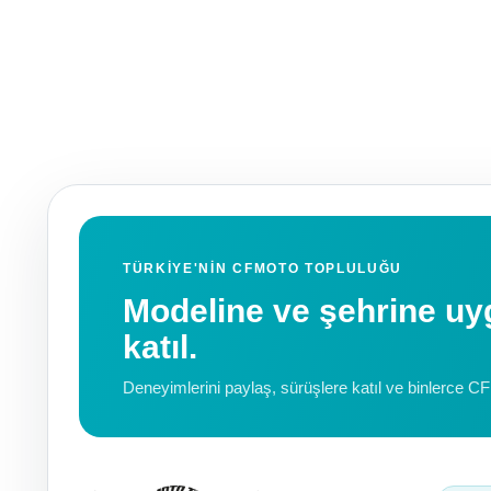
TÜRKIYE'NIN CFMOTO TOPLULUĞU
Modeline ve şehrine 
katıl.
Deneyimlerini paylaş, sürüşlere katıl ve binlerce C