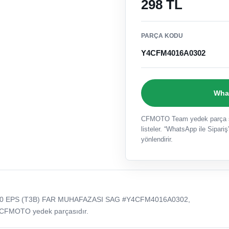
298 TL
PARÇA KODU
Y4CFM4016A0302
What
CFMOTO Team yedek parça sat
listeler. “WhatsApp ile Sipariş”
yönlendirir.
0 EPS (T3B) FAR MUHAFAZASI SAG #Y4CFM4016A0302,
 CFMOTO yedek parçasıdır.