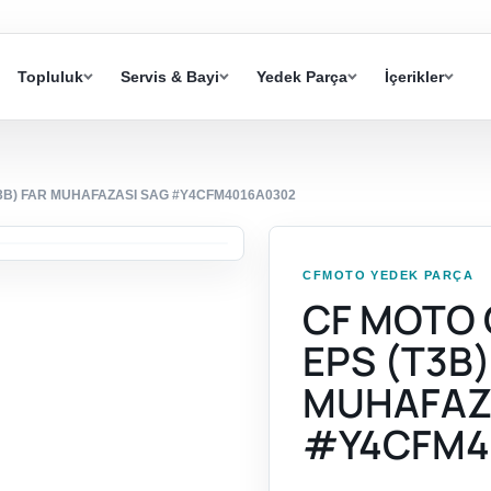
Topluluk
Servis & Bayi
Yedek Parça
İçerikler
T3B) FAR MUHAFAZASI SAG #Y4CFM4016A0302
CFMOTO YEDEK PARÇA
CF MOTO 
EPS (T3B)
MUHAFAZ
#Y4CFM4