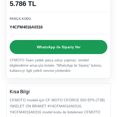
5.786 TL
PARÇA KODU
Y4CFM4016A0316
WhatsApp ile Sipariş Ver
CFMOTO Team yedek parça satışı yapmaz; ürünleri
bilgilendirme amacıyla listeler. “WhatsApp ile Sipariş” butonu,
kullanıcıyı ilgili yetkili servise yönlendirir.
Kısa Bilgi
CFMOTO modeli için CF MOTO CFORCE 550 EPS (T3B)
ISKELET ON BRAKET #Y4CFM4016A0316,
Y4CFM4016A0316 model kodu ile listelenen CFMOTO