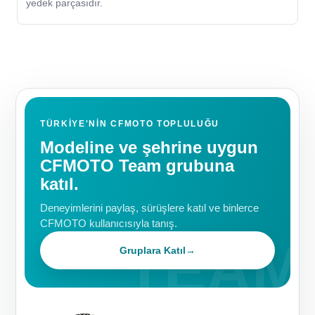
yedek parçasıdır.
TÜRKIYE'NIN CFMOTO TOPLULUĞU
Modeline ve şehrine uygun
CFMOTO Team grubuna
katıl.
Deneyimlerini paylaş, sürüşlere katıl ve binlerce
CFMOTO kullanıcısıyla tanış.
Gruplara Katıl
→