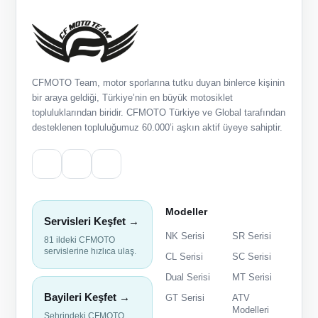
CFMOTO Team, motor sporlarına tutku duyan binlerce kişinin
bir araya geldiği, Türkiye’nin en büyük motosiklet
topluluklarından biridir. CFMOTO Türkiye ve Global tarafından
desteklenen topluluğumuz 60.000’i aşkın aktif üyeye sahiptir.
Modeller
Servisleri Keşfet →
NK Serisi
SR Serisi
81 ildeki CFMOTO
servislerine hızlıca ulaş.
CL Serisi
SC Serisi
Dual Serisi
MT Serisi
Bayileri Keşfet →
GT Serisi
ATV
Modelleri
Şehrindeki CFMOTO