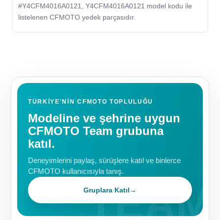
#Y4CFM4016A0121, Y4CFM4016A0121 model kodu ile
listelenen CFMOTO yedek parçasıdır.
TÜRKIYE'NIN CFMOTO TOPLULUĞU
Modeline ve şehrine uygun
CFMOTO Team grubuna
katıl.
Deneyimlerini paylaş, sürüşlere katıl ve binlerce
CFMOTO kullanıcısıyla tanış.
Gruplara Katıl
→