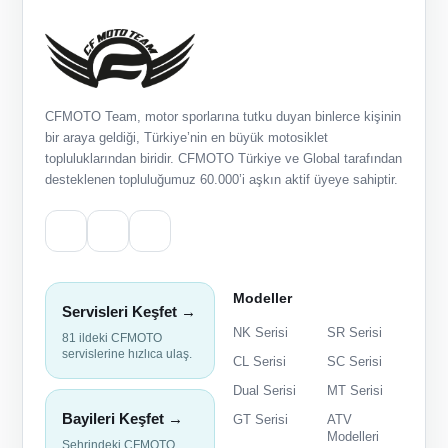
CFMOTO Team, motor sporlarına tutku duyan binlerce kişinin
bir araya geldiği, Türkiye’nin en büyük motosiklet
topluluklarından biridir. CFMOTO Türkiye ve Global tarafından
desteklenen topluluğumuz 60.000’i aşkın aktif üyeye sahiptir.
Modeller
Servisleri Keşfet →
NK Serisi
SR Serisi
81 ildeki CFMOTO
servislerine hızlıca ulaş.
CL Serisi
SC Serisi
Dual Serisi
MT Serisi
Bayileri Keşfet →
GT Serisi
ATV
Modelleri
Şehrindeki CFMOTO