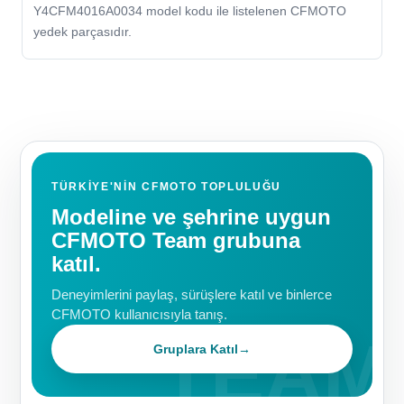
Y4CFM4016A0034 model kodu ile listelenen CFMOTO
yedek parçasıdır.
TÜRKIYE'NIN CFMOTO TOPLULUĞU
Modeline ve şehrine uygun
CFMOTO Team grubuna
katıl.
Deneyimlerini paylaş, sürüşlere katıl ve binlerce
CFMOTO kullanıcısıyla tanış.
Gruplara Katıl
→