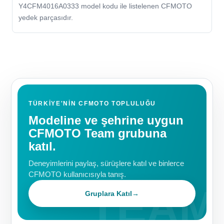
Y4CFM4016A0333 model kodu ile listelenen CFMOTO
yedek parçasıdır.
TÜRKIYE'NIN CFMOTO TOPLULUĞU
Modeline ve şehrine uygun
CFMOTO Team grubuna
katıl.
Deneyimlerini paylaş, sürüşlere katıl ve binlerce
CFMOTO kullanıcısıyla tanış.
Gruplara Katıl
→