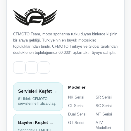
CFMOTO Team, motor sporlarına tutku duyan binlerce kişinin
bir araya geldiği, Türkiye’nin en büyük motosiklet
topluluklarından biridir. CFMOTO Türkiye ve Global tarafından
desteklenen topluluğumuz 60.000’i aşkın aktif üyeye sahiptir.
Modeller
Servisleri Keşfet →
NK Serisi
SR Serisi
81 ildeki CFMOTO
servislerine hızlıca ulaş.
CL Serisi
SC Serisi
Dual Serisi
MT Serisi
Bayileri Keşfet →
GT Serisi
ATV
Modelleri
Şehrindeki CFMOTO