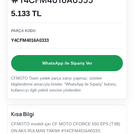
5.133 TL
PARÇA KODU
Y4CFM4016A0333
WhatsApp ile Sipariş Ver
CFMOTO Team yedek parça satışı yapmaz; ürünleri
bilgilendirme amacıyla listeler. “WhatsApp ile Sipariş” butonu,
kullanıcıyı ilgili yetkili servise yönlendirir.
Kısa Bilgi
CFMOTO modeli için CF MOTO CFORCE 550 EPS (T3B)
ON AKS RULMAN TAKIMI #Y4CFM4016A0333,