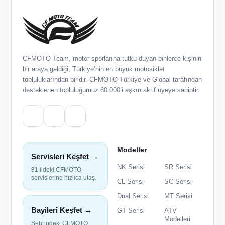
CFMOTO Team, motor sporlarına tutku duyan binlerce kişinin
bir araya geldiği, Türkiye’nin en büyük motosiklet
topluluklarından biridir. CFMOTO Türkiye ve Global tarafından
desteklenen topluluğumuz 60.000’i aşkın aktif üyeye sahiptir.
Modeller
Servisleri Keşfet →
NK Serisi
SR Serisi
81 ildeki CFMOTO
servislerine hızlıca ulaş.
CL Serisi
SC Serisi
Dual Serisi
MT Serisi
Bayileri Keşfet →
GT Serisi
ATV
Modelleri
Şehrindeki CFMOTO