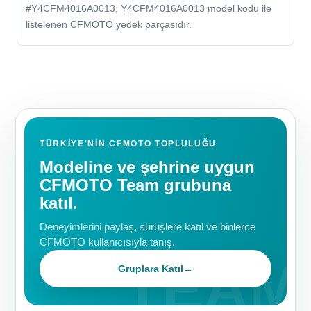
#Y4CFM4016A0013, Y4CFM4016A0013 model kodu ile
listelenen CFMOTO yedek parçasıdır.
TÜRKIYE'NIN CFMOTO TOPLULUĞU
Modeline ve şehrine uygun
CFMOTO Team grubuna
katıl.
Deneyimlerini paylaş, sürüşlere katıl ve binlerce
CFMOTO kullanıcısıyla tanış.
Gruplara Katıl
→