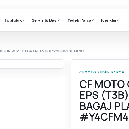
Topluluk
Servis & Bayi
Yedek Parça
İçerikler
3B) ON PORT BAGAJ PLASTIGI #Y4CFM4016A0292
CFMOTO YEDEK PARÇA
CF MOTO 
EPS (T3B
BAGAJ PL
#Y4CFM4