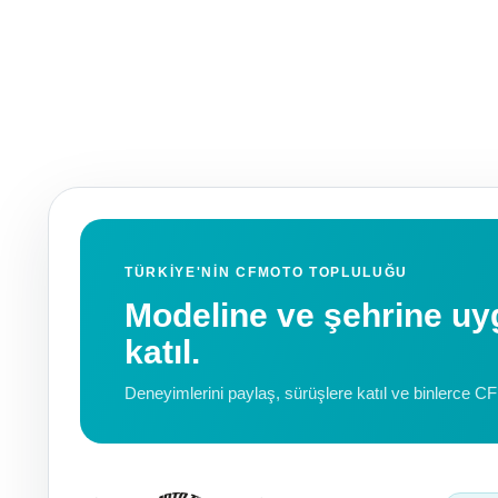
TÜRKIYE'NIN CFMOTO TOPLULUĞU
Modeline ve şehrine 
katıl.
Deneyimlerini paylaş, sürüşlere katıl ve binlerce C