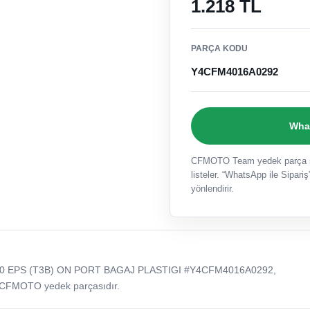
1.218 TL
PARÇA KODU
Y4CFM4016A0292
What
CFMOTO Team yedek parça sat
listeler. “WhatsApp ile Sipariş”
yönlendirir.
0 EPS (T3B) ON PORT BAGAJ PLASTIGI #Y4CFM4016A0292,
 CFMOTO yedek parçasıdır.