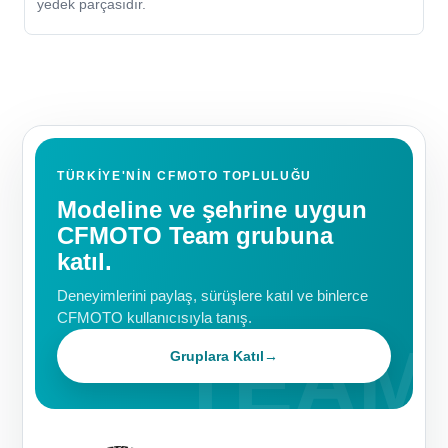
yedek parçasıdır.
TÜRKIYE'NIN CFMOTO TOPLULUĞU
Modeline ve şehrine uygun
CFMOTO Team grubuna
katıl.
Deneyimlerini paylaş, sürüşlere katıl ve binlerce
CFMOTO kullanıcısıyla tanış.
Gruplara Katıl
→