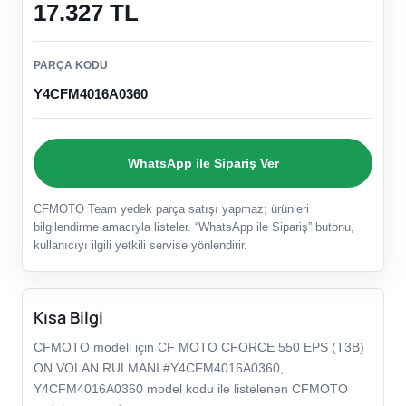
17.327 TL
PARÇA KODU
Y4CFM4016A0360
WhatsApp ile Sipariş Ver
CFMOTO Team yedek parça satışı yapmaz; ürünleri
bilgilendirme amacıyla listeler. “WhatsApp ile Sipariş” butonu,
kullanıcıyı ilgili yetkili servise yönlendirir.
Kısa Bilgi
CFMOTO modeli için CF MOTO CFORCE 550 EPS (T3B)
ON VOLAN RULMANI #Y4CFM4016A0360,
Y4CFM4016A0360 model kodu ile listelenen CFMOTO