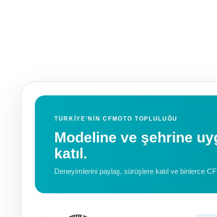
TÜRKIYE'NIN CFMOTO TOPLULUĞU
Modeline ve şehrine 
katıl.
Deneyimlerini paylaş, sürüşlere katıl ve binlerce C