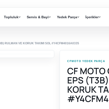
Topluluk
Servis & Bayi
Yedek Parça
İçerikler
3B) RULMAN VE KORUK TAKIMI SOL #Y4CFM4016A0335
CFMOTO YEDEK PARÇA
CF MOTO 
EPS (T3B
KORUK TA
#Y4CFM4