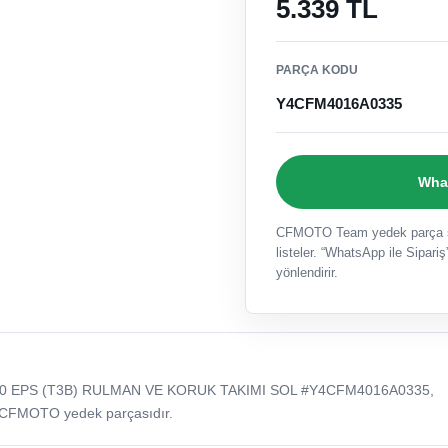
5.339 TL
PARÇA KODU
Y4CFM4016A0335
What
CFMOTO Team yedek parça sat
listeler. “WhatsApp ile Sipariş”
yönlendirir.
0 EPS (T3B) RULMAN VE KORUK TAKIMI SOL #Y4CFM4016A0335,
 CFMOTO yedek parçasıdır.