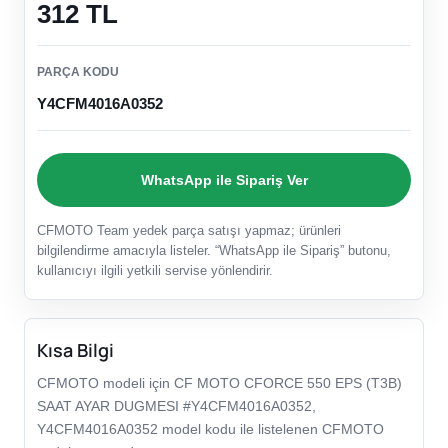
312 TL
PARÇA KODU
Y4CFM4016A0352
WhatsApp ile Sipariş Ver
CFMOTO Team yedek parça satışı yapmaz; ürünleri
bilgilendirme amacıyla listeler. “WhatsApp ile Sipariş” butonu,
kullanıcıyı ilgili yetkili servise yönlendirir.
Kısa Bilgi
CFMOTO modeli için CF MOTO CFORCE 550 EPS (T3B)
SAAT AYAR DUGMESI #Y4CFM4016A0352,
Y4CFM4016A0352 model kodu ile listelenen CFMOTO