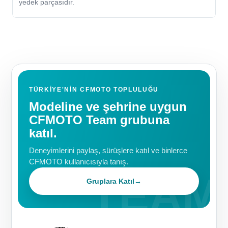
yedek parçasıdır.
TÜRKIYE'NIN CFMOTO TOPLULUĞU
Modeline ve şehrine uygun
CFMOTO Team grubuna
katıl.
Deneyimlerini paylaş, sürüşlere katıl ve binlerce
CFMOTO kullanıcısıyla tanış.
Gruplara Katıl
→