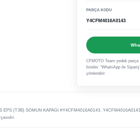
PARÇA KODU
Y4CFM4016A0143
What
CFMOTO Team yedek parça sat
listeler. “WhatsApp ile Sipariş”
yönlendirir.
50 EPS (T3B) SOMUN KAPAGI #Y4CFM4016A0143, Y4CFM4016A014
çasıdır.