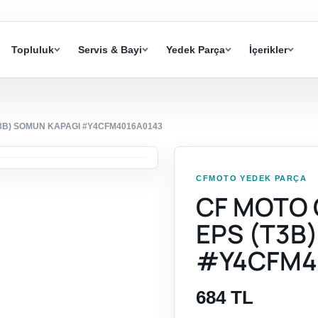
Topluluk
Servis & Bayi
Yedek Parça
İçerikler
T3B) SOMUN KAPAGI #Y4CFM4016A0143
CFMOTO YEDEK PARÇA
CF MOTO 
EPS (T3B
#Y4CFM4
684 TL