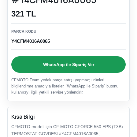
321 TL
PARÇA KODU
Y4CFM4016A0065
WhatsApp ile Sipariş Ver
CFMOTO Team yedek parça satışı yapmaz; ürünleri
bilgilendirme amacıyla listeler. “WhatsApp ile Sipariş” butonu,
kullanıcıyı ilgili yetkili servise yönlendirir.
Kısa Bilgi
CFMOTO modeli için CF MOTO CFORCE 550 EPS (T3B)
TERMOSTAT GOVDESI #Y4CFM4016A0065,