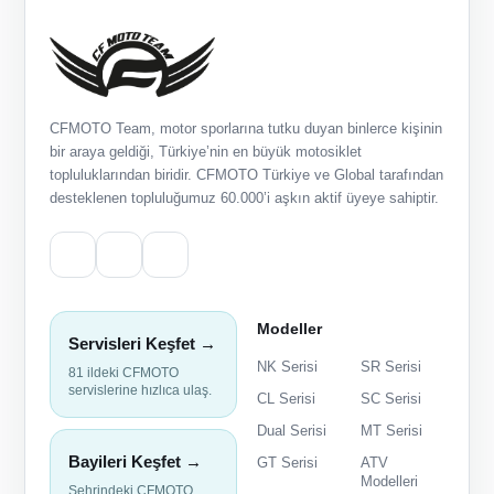
CFMOTO Team, motor sporlarına tutku duyan binlerce kişinin
bir araya geldiği, Türkiye’nin en büyük motosiklet
topluluklarından biridir. CFMOTO Türkiye ve Global tarafından
desteklenen topluluğumuz 60.000’i aşkın aktif üyeye sahiptir.
Modeller
Servisleri Keşfet →
NK Serisi
SR Serisi
81 ildeki CFMOTO
servislerine hızlıca ulaş.
CL Serisi
SC Serisi
Dual Serisi
MT Serisi
Bayileri Keşfet →
GT Serisi
ATV
Modelleri
Şehrindeki CFMOTO