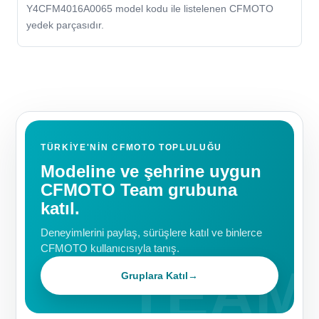
Y4CFM4016A0065 model kodu ile listelenen CFMOTO
yedek parçasıdır.
TÜRKIYE'NIN CFMOTO TOPLULUĞU
Modeline ve şehrine uygun
CFMOTO Team grubuna
katıl.
Deneyimlerini paylaş, sürüşlere katıl ve binlerce
CFMOTO kullanıcısıyla tanış.
Gruplara Katıl
→