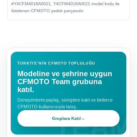
#Y4CFM4018A0021, Y4CFM4018A0021 model kodu ile
listelenen CFMOTO yedek parçasıdır.
TÜRKIYE'NIN CFMOTO TOPLULUĞU
Modeline ve şehrine uygun
CFMOTO Team grubuna
katıl.
Deneyimlerini paylaş, sürüşlere katıl ve binlerce
CFMOTO kullanıcısıyla tanış.
Gruplara Katıl
→