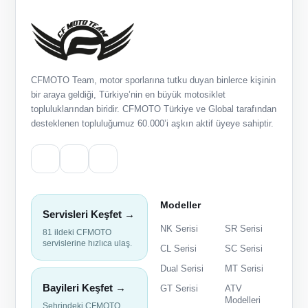
CFMOTO Team, motor sporlarına tutku duyan binlerce kişinin
bir araya geldiği, Türkiye’nin en büyük motosiklet
topluluklarından biridir. CFMOTO Türkiye ve Global tarafından
desteklenen topluluğumuz 60.000’i aşkın aktif üyeye sahiptir.
Modeller
Servisleri Keşfet →
NK Serisi
SR Serisi
81 ildeki CFMOTO
servislerine hızlıca ulaş.
CL Serisi
SC Serisi
Dual Serisi
MT Serisi
Bayileri Keşfet →
GT Serisi
ATV
Modelleri
Şehrindeki CFMOTO