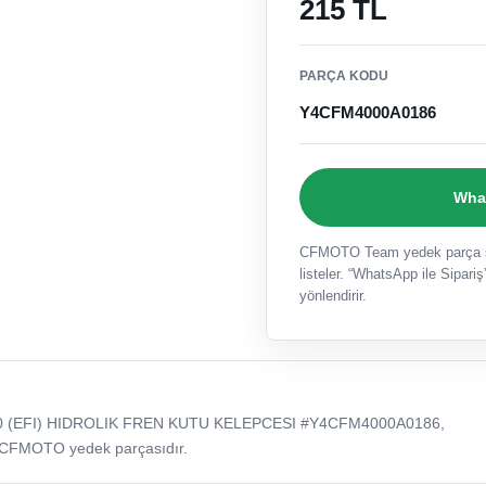
215 TL
PARÇA KODU
Y4CFM4000A0186
What
CFMOTO Team yedek parça sat
listeler. “WhatsApp ile Sipariş”
yönlendirir.
0 (EFI) HIDROLIK FREN KUTU KELEPCESI #Y4CFM4000A0186,
 CFMOTO yedek parçasıdır.