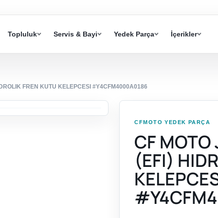
Topluluk
Servis & Bayi
Yedek Parça
İçerikler
HIDROLIK FREN KUTU KELEPCESI #Y4CFM4000A0186
CFMOTO YEDEK PARÇA
CF MOTO 
(EFI) HID
KELEPCES
#Y4CFM4