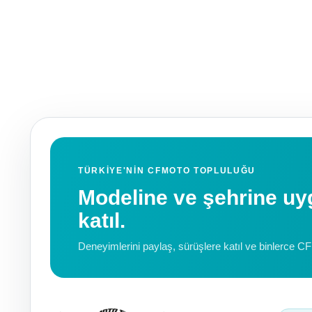
TÜRKIYE'NIN CFMOTO TOPLULUĞU
Modeline ve şehrine 
katıl.
Deneyimlerini paylaş, sürüşlere katıl ve binlerce C