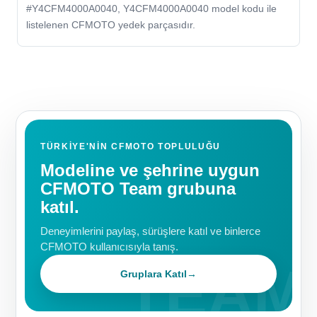
#Y4CFM4000A0040, Y4CFM4000A0040 model kodu ile
listelenen CFMOTO yedek parçasıdır.
TÜRKIYE'NIN CFMOTO TOPLULUĞU
Modeline ve şehrine uygun
CFMOTO Team grubuna
katıl.
Deneyimlerini paylaş, sürüşlere katıl ve binlerce
CFMOTO kullanıcısıyla tanış.
Gruplara Katıl
→