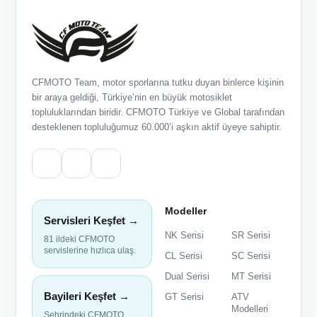
CFMOTO Team, motor sporlarına tutku duyan binlerce kişinin
bir araya geldiği, Türkiye’nin en büyük motosiklet
topluluklarından biridir. CFMOTO Türkiye ve Global tarafından
desteklenen topluluğumuz 60.000’i aşkın aktif üyeye sahiptir.
Modeller
Servisleri Keşfet →
NK Serisi
SR Serisi
81 ildeki CFMOTO
servislerine hızlıca ulaş.
CL Serisi
SC Serisi
Dual Serisi
MT Serisi
Bayileri Keşfet →
GT Serisi
ATV
Modelleri
Şehrindeki CFMOTO