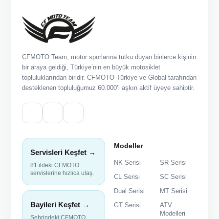
CFMOTO Team, motor sporlarına tutku duyan binlerce kişinin
bir araya geldiği, Türkiye’nin en büyük motosiklet
topluluklarından biridir. CFMOTO Türkiye ve Global tarafından
desteklenen topluluğumuz 60.000’i aşkın aktif üyeye sahiptir.
Modeller
Servisleri Keşfet →
NK Serisi
SR Serisi
81 ildeki CFMOTO
servislerine hızlıca ulaş.
CL Serisi
SC Serisi
Dual Serisi
MT Serisi
Bayileri Keşfet →
GT Serisi
ATV
Modelleri
Şehrindeki CFMOTO