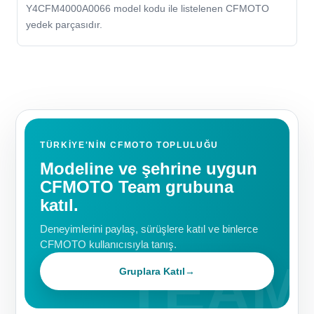
Y4CFM4000A0066 model kodu ile listelenen CFMOTO
yedek parçasıdır.
TÜRKIYE'NIN CFMOTO TOPLULUĞU
Modeline ve şehrine uygun
CFMOTO Team grubuna
katıl.
Deneyimlerini paylaş, sürüşlere katıl ve binlerce
CFMOTO kullanıcısıyla tanış.
Gruplara Katıl
→