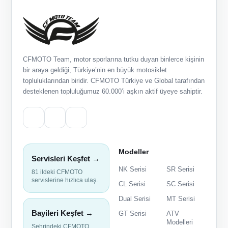
CFMOTO Team, motor sporlarına tutku duyan binlerce kişinin
bir araya geldiği, Türkiye’nin en büyük motosiklet
topluluklarından biridir. CFMOTO Türkiye ve Global tarafından
desteklenen topluluğumuz 60.000’i aşkın aktif üyeye sahiptir.
Modeller
Servisleri Keşfet →
NK Serisi
SR Serisi
81 ildeki CFMOTO
servislerine hızlıca ulaş.
CL Serisi
SC Serisi
Dual Serisi
MT Serisi
Bayileri Keşfet →
GT Serisi
ATV
Modelleri
Şehrindeki CFMOTO