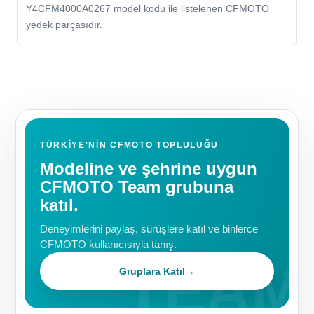
Y4CFM4000A0267 model kodu ile listelenen CFMOTO
yedek parçasıdır.
TÜRKIYE'NIN CFMOTO TOPLULUĞU
Modeline ve şehrine uygun
CFMOTO Team grubuna
katıl.
Deneyimlerini paylaş, sürüşlere katıl ve binlerce
CFMOTO kullanıcısıyla tanış.
Gruplara Katıl
→