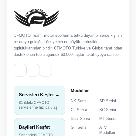
CFMOTO Team, motor sporlarına tutku duyan binlerce kişinin
bir araya geldiği, Türkiye’nin en büyük motosiklet
topluluklarından biridir. CFMOTO Türkiye ve Global tarafından
desteklenen topluluğumuz 60.000’i aşkın aktif üyeye sahiptir.
Modeller
Servisleri Keşfet →
NK Serisi
SR Serisi
81 ildeki CFMOTO
servislerine hızlıca ulaş.
CL Serisi
SC Serisi
Dual Serisi
MT Serisi
Bayileri Keşfet →
GT Serisi
ATV
Modelleri
Şehrindeki CFMOTO