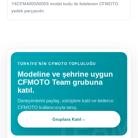
Y4CFM4000A0059 model kodu ile listelenen CFMOTO
yedek parçasıdır.
TÜRKIYE'NIN CFMOTO TOPLULUĞU
Modeline ve şehrine uygun
CFMOTO Team grubuna
katıl.
Deneyimlerini paylaş, sürüşlere katıl ve binlerce
CFMOTO kullanıcısıyla tanış.
Gruplara Katıl
→