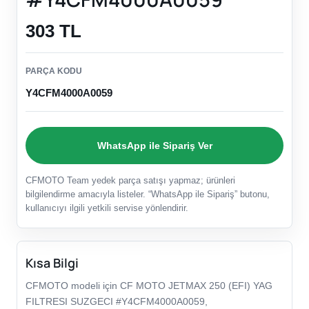
303 TL
PARÇA KODU
Y4CFM4000A0059
WhatsApp ile Sipariş Ver
CFMOTO Team yedek parça satışı yapmaz; ürünleri
bilgilendirme amacıyla listeler. “WhatsApp ile Sipariş” butonu,
kullanıcıyı ilgili yetkili servise yönlendirir.
Kısa Bilgi
CFMOTO modeli için CF MOTO JETMAX 250 (EFI) YAG
FILTRESI SUZGECI #Y4CFM4000A0059,