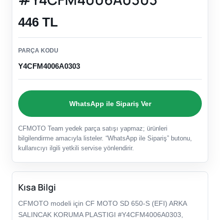
446 TL
PARÇA KODU
Y4CFM4006A0303
WhatsApp ile Sipariş Ver
CFMOTO Team yedek parça satışı yapmaz; ürünleri
bilgilendirme amacıyla listeler. “WhatsApp ile Sipariş” butonu,
kullanıcıyı ilgili yetkili servise yönlendirir.
Kısa Bilgi
CFMOTO modeli için CF MOTO SD 650-S (EFI) ARKA
SALINCAK KORUMA PLASTIGI #Y4CFM4006A0303,