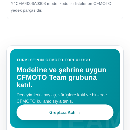
Y4CFM4006A0303 model kodu ile listelenen CFMOTO
yedek parçasıdır.
TÜRKIYE'NIN CFMOTO TOPLULUĞU
Modeline ve şehrine uygun
CFMOTO Team grubuna
katıl.
Deneyimlerini paylaş, sürüşlere katıl ve binlerce
CFMOTO kullanıcısıyla tanış.
Gruplara Katıl
→