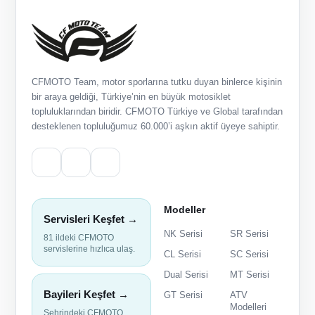
CFMOTO Team, motor sporlarına tutku duyan binlerce kişinin
bir araya geldiği, Türkiye’nin en büyük motosiklet
topluluklarından biridir. CFMOTO Türkiye ve Global tarafından
desteklenen topluluğumuz 60.000’i aşkın aktif üyeye sahiptir.
Modeller
Servisleri Keşfet →
NK Serisi
SR Serisi
81 ildeki CFMOTO
servislerine hızlıca ulaş.
CL Serisi
SC Serisi
Dual Serisi
MT Serisi
Bayileri Keşfet →
GT Serisi
ATV
Modelleri
Şehrindeki CFMOTO