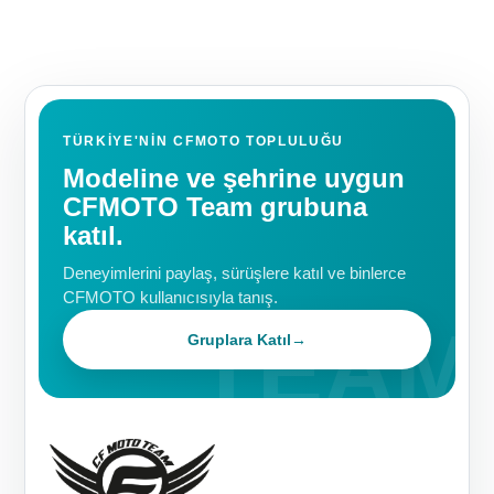
TÜRKIYE'NIN CFMOTO TOPLULUĞU
Modeline ve şehrine uygun
CFMOTO Team grubuna
katıl.
Deneyimlerini paylaş, sürüşlere katıl ve binlerce
CFMOTO kullanıcısıyla tanış.
Gruplara Katıl
→