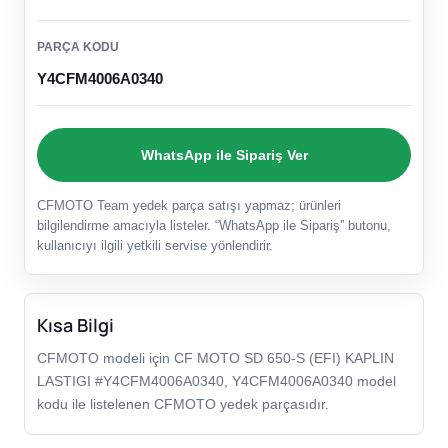
PARÇA KODU
Y4CFM4006A0340
WhatsApp ile Sipariş Ver
CFMOTO Team yedek parça satışı yapmaz; ürünleri
bilgilendirme amacıyla listeler. “WhatsApp ile Sipariş” butonu,
kullanıcıyı ilgili yetkili servise yönlendirir.
Kısa Bilgi
CFMOTO modeli için CF MOTO SD 650-S (EFI) KAPLIN
LASTIGI #Y4CFM4006A0340, Y4CFM4006A0340 model
kodu ile listelenen CFMOTO yedek parçasıdır.