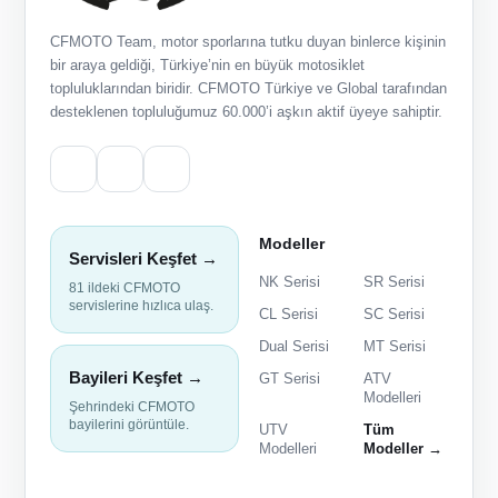
CFMOTO Team, motor sporlarına tutku duyan binlerce kişinin
bir araya geldiği, Türkiye’nin en büyük motosiklet
topluluklarından biridir. CFMOTO Türkiye ve Global tarafından
desteklenen topluluğumuz 60.000’i aşkın aktif üyeye sahiptir.
Modeller
Servisleri Keşfet →
NK Serisi
SR Serisi
81 ildeki CFMOTO
servislerine hızlıca ulaş.
CL Serisi
SC Serisi
Dual Serisi
MT Serisi
Bayileri Keşfet →
GT Serisi
ATV
Modelleri
Şehrindeki CFMOTO
bayilerini görüntüle.
UTV
Tüm
Modelleri
Modeller →