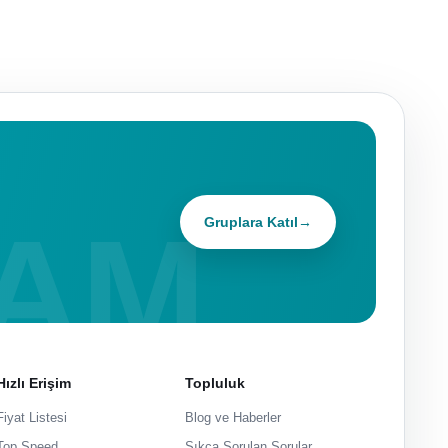
Gruplara Katıl
→
Hızlı Erişim
Topluluk
Fiyat Listesi
Blog ve Haberler
Top Speed
Sıkça Sorulan Sorular