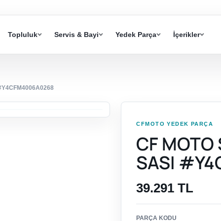
Topluluk
Servis & Bayi
Yedek Parça
İçerikler
I #Y4CFM4006A0268
CFMOTO YEDEK PARÇA
CF MOTO S
SASI #Y
39.291 TL
PARÇA KODU