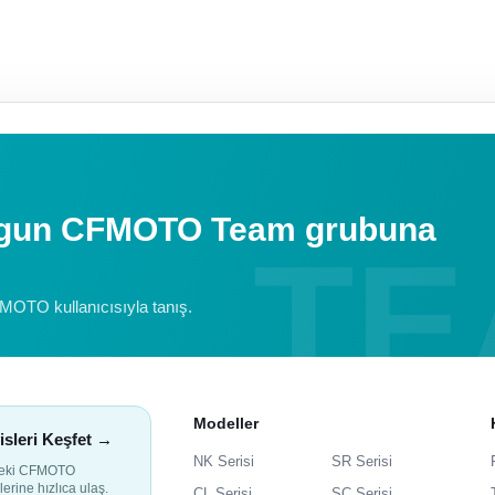
uygun CFMOTO Team grubuna
FMOTO kullanıcısıyla tanış.
Modeller
isleri Keşfet →
NK Serisi
SR Serisi
deki CFMOTO
lerine hızlıca ulaş.
CL Serisi
SC Serisi