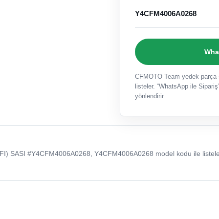
Y4CFM4006A0268
What
CFMOTO Team yedek parça sat
listeler. “WhatsApp ile Sipariş”
yönlendirir.
I) SASI #Y4CFM4006A0268, Y4CFM4006A0268 model kodu ile listel