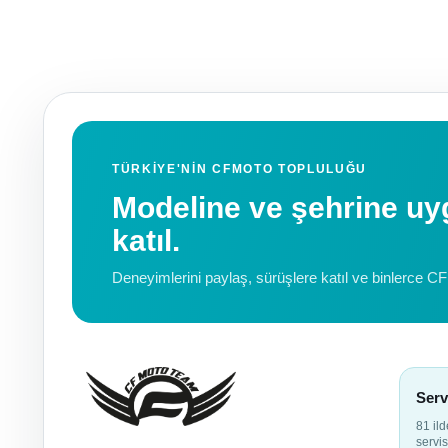
TÜRKIYE'NIN CFMOTO TOPLULUĞU
Modeline ve şehrine 
katıl.
Deneyimlerini paylaş, sürüşlere katıl ve binlerce C
Serv
81 il
servis